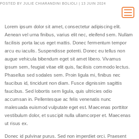
POSTED BY
JULIE CHIARANDINI BOLIOLI
|
13 JUIN 2024
Lorem ipsum dolor sit amet, consectetur adipiscing elit.
Aenean vel urna finibus, varius elit nec, eleifend sem. Nullam
facilisis porta lacus eget mattis. Donec fermentum tempor
arcu eu iaculis. Suspendisse potenti. Donec eu tellus non
augue vehicula bibendum eget sit amet libero. Vivamus
ipsum sem, feugiat vitae elit quis, facilisis commodo lectus.
Phasellus sed sodales sem. Proin ligula mi, finibus nec
faucibus id, tincidunt non diam. Fusce dignissim sagittis
faucibus. Sed lobortis sem ligula, quis ultricies odio
accumsan in. Pellentesque ac felis venenatis nunc
malesuada euismod vulputate eget est. Maecenas porttitor
vestibulum dolor, et suscipit nulla ullamcorper et. Maecenas
ut risus ex.
Donec id pulvinar purus. Sed non imperdiet orci. Praesent