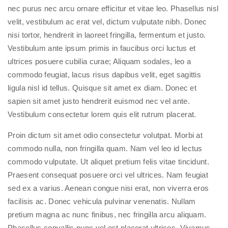
nec purus nec arcu ornare efficitur et vitae leo. Phasellus nisl
velit, vestibulum ac erat vel, dictum vulputate nibh. Donec
nisi tortor, hendrerit in laoreet fringilla, fermentum et justo.
Vestibulum ante ipsum primis in faucibus orci luctus et
ultrices posuere cubilia curae; Aliquam sodales, leo a
commodo feugiat, lacus risus dapibus velit, eget sagittis
ligula nisl id tellus. Quisque sit amet ex diam. Donec et
sapien sit amet justo hendrerit euismod nec vel ante.
Vestibulum consectetur lorem quis elit rutrum placerat.
Proin dictum sit amet odio consectetur volutpat. Morbi at
commodo nulla, non fringilla quam. Nam vel leo id lectus
commodo vulputate. Ut aliquet pretium felis vitae tincidunt.
Praesent consequat posuere orci vel ultrices. Nam feugiat
sed ex a varius. Aenean congue nisi erat, non viverra eros
facilisis ac. Donec vehicula pulvinar venenatis. Nullam
pretium magna ac nunc finibus, nec fringilla arcu aliquam.
Phasellus convallis nunc vel est placerat ultrices. Vivamus